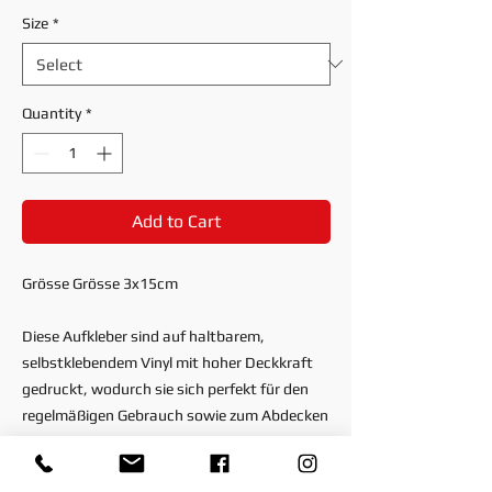
Size
*
Quantity
*
Add to Cart
Grösse Grösse 3x15cm
Diese Aufkleber sind auf haltbarem,
selbstklebendem Vinyl mit hoher Deckkraft
gedruckt, wodurch sie sich perfekt für den
regelmäßigen Gebrauch sowie zum Abdecken
anderer Aufkleber oder Farben eignen. Das
hochwertige Vinyl sorgt dafür, dass beim