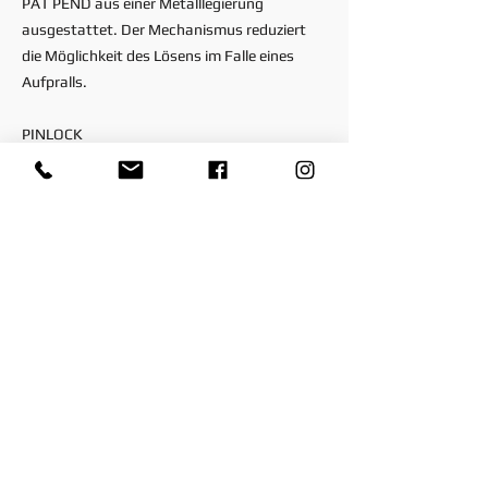
PAT PEND aus einer Metalllegierung
ausgestattet. Der Mechanismus reduziert
die Möglichkeit des Lösens im Falle eines
Aufpralls.
PINLOCK
SR-GP EVO ist mit PINLOCK Max Vision 120
ausgestattet, dem leistungsfähigsten
Antibeschlagsystem auf dem Markt.
BELÜFTUNG
Während des heißesten Grand Prix wird den
Fahrern alles abverlangt, Konzentration und
Ausdauer. Sich auf eine effiziente Belüftung
verlassen zu können, macht den Unterschied.
Der SR-GP EVO verfügt über fünf
Lufteinlasskanäle, die in Verbindung mit
einem sauber integrierten Kanalsystem für
einen hervorragenden Luftstrom im Helm