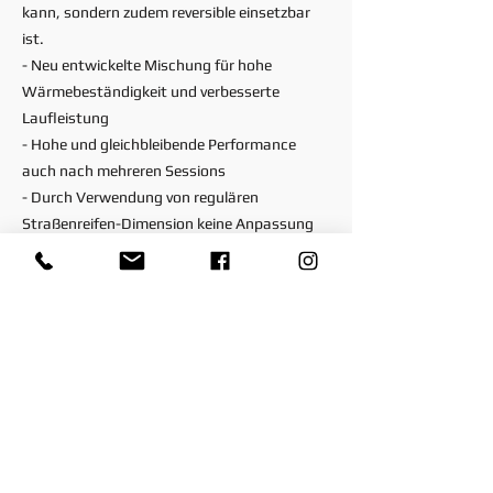
kann, sondern zudem reversible einsetzbar
ist.
- Neu entwickelte Mischung für hohe
Wärmebeständigkeit und verbesserte
Laufleistung
- Hohe und gleichbleibende Performance
auch nach mehreren Sessions
- Durch Verwendung von regulären
Straßenreifen-Dimension keine Anpassung
an elektronische Fahrhilfen notwendig
- Es sind keine Fahrwerksanpassungen
notwendig
- Plug-and-Play-Reifen für lange Clubsport-
Rennen und Renntrainings
- Es werden keine Reifenwärmer benötigt
Hitzebeständige Harze und Polymere
- Hohe Wärmebeständigkeit und
Verwendung in mehreren Sessions möglich