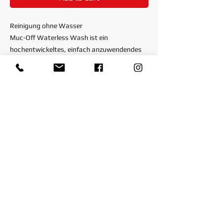
Reinigung ohne Wasser
Muc-Off Waterless Wash ist ein
hochentwickeltes, einfach anzuwendendes
Spray, das in Sekundschnelle ohne Wasser
reinigt und poliert. Es macht dein gesamtes
Fahrrad, Motorrad, Auto oder Wohnmobil in
Sekundenschnelle sauber und hinterlässt
einen streifenfreien Glanz. Die innovative
Formel ist so konzipiert, dass sie jeglichen
Oberflächenschmutz einkapselt, um Kratzer
zu vermeiden. Hervorragend geeignet, um
leichte Verunreinigungen zwischen den
Hauptwäschen zu entfernen.
© 2025 by Paddys-Races-Days
© 2025 by Paddys-Races-Days