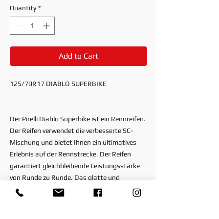
Quantity
*
Add to Cart
125/70R17 DIABLO SUPERBIKE
Der Pirelli Diablo Superbike ist ein Rennreifen.
Der Reifen verwendet die verbesserte SC-
Mischung und bietet Ihnen ein ultimatives
Erlebnis auf der Rennstrecke. Der Reifen
garantiert gleichbleibende Leistungsstärke
von Runde zu Runde. Das glatte und
glänzende Reifenprofil baut eine gute
Verbindung mit dem Rennasphalt auf, was
zu außergewöhnlicher Traktion bei hohen