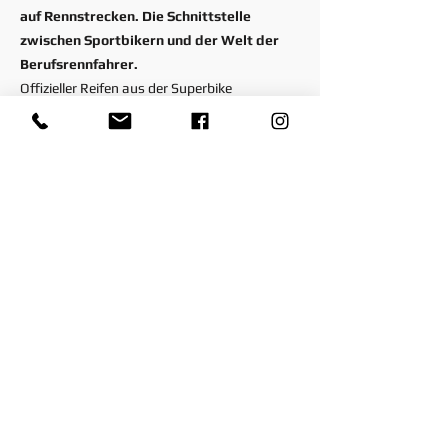
auf Rennstrecken. Die Schnittstelle
zwischen Sportbikern und der Welt der
Berufsrennfahrer.
Offizieller Reifen aus der Superbike
Weltmeisterschaft für Profis und
Sportfahrer, die bei Nässe Top-Performance
suchen.
Hohe Leistung und volle Kontrolle auch bei
sehr nasser Fahrbahn.
Ausgezeichnete Beschleunigung und
Stabilität bei hoher Geschwindigkeit. High-
Performance-Profil mit optimiertem Abrieb –
Runde für Runde.
Dieser Reifen bietet auch im Supermoto-
Segment effiziente Leistung.
Alle Motorradreifen mit der
Kennzeichnung "NHS" (Not for Highway
service) sind Produkte für den reinen
Rennstreckeneinsatz und dürfen nicht auf