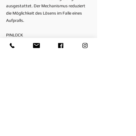
ausgestattet. Der Mechanismus reduziert
die Möglichkeit des Lösens im Falle eines
Aufpralls.
PINLOCK
SR-GP EVO ist mit PINLOCK Max Vision 120
ausgestattet, dem leistungsfähigsten
Antibeschlagsystem auf dem Markt.
BELÜFTUNG
Während des heißesten Grand Prix wird den
Fahrern alles abverlangt, Konzentration und
Ausdauer. Sich auf eine effiziente Belüftung
verlassen zu können, macht den Unterschied.
Der SR-GP EVO verfügt über fünf
Lufteinlasskanäle, die in Verbindung mit
einem sauber integrierten Kanalsystem für
einen hervorragenden Luftstrom im Helm