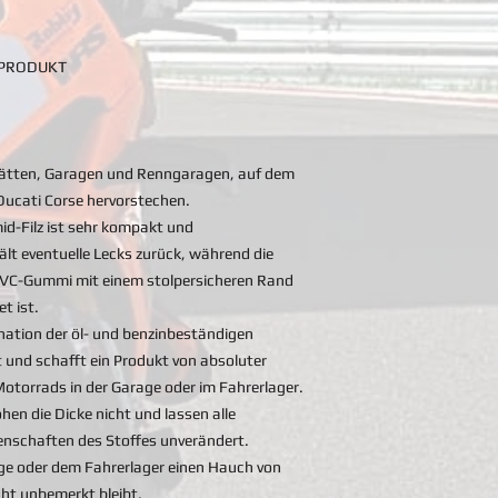
 PRODUKT
stätten, Garagen und Renngaragen, auf dem
Ducati Corse hervorstechen.
id-Filz ist sehr kompakt und
lt eventuelle Lecks zurück, während die
PVC-Gummi mit einem stolpersicheren Rand
t ist.
nation der öl- und benzinbeständigen
t und schafft ein Produkt von absoluter
 Motorrads in der Garage oder im Fahrerlager.
hen die Dicke nicht und lassen alle
enschaften des Stoffes unverändert.
ge oder dem Fahrerlager einen Hauch von
icht unbemerkt bleibt.