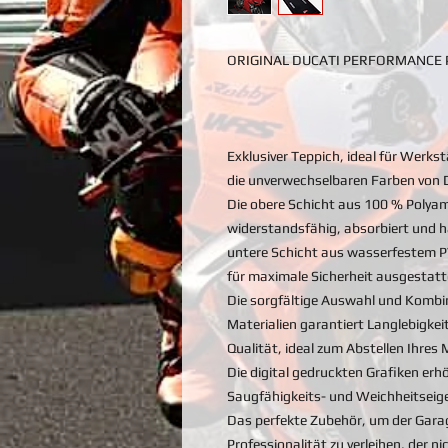
ORIGINAL DUCATI PERFORMANCE
Exklusiver Teppich, ideal für Werk
die unverwechselbaren Farben von 
Die obere Schicht aus 100 % Polyam
widerstandsfähig, absorbiert und hä
untere Schicht aus wasserfestem 
für maximale Sicherheit ausgestatte
Die sorgfältige Auswahl und Kombi
Materialien garantiert Langlebigkei
Qualität, ideal zum Abstellen Ihres
Die digital gedruckten Grafiken erhö
Saugfähigkeits- und Weichheitseig
Das perfekte Zubehör, um der Gara
Professionalität zu verleihen, der n