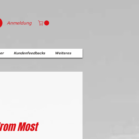
Anmeldung
er
Kundenfeedbacks
Weiteres
rom Most