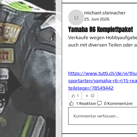
michael.steinacher
25. Juni 2026
michael.steinacher
Yamaha R6 Komplettpaket
Verkaufe wegen Hobbyaufgabe 
auch mit diversen Teilen oder 
https://www.tutti.ch/de/vi/th
sportarten/yamaha-r6-rj15-rea
teilelager/78549442
1
1 Reaktion
0 Kommentare
Kommentar verfassen...