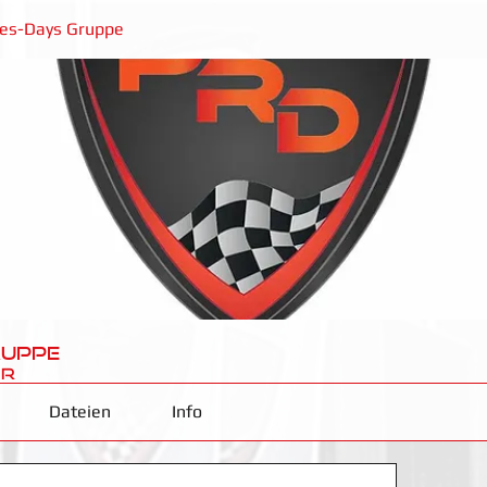
es-Days Gruppe
ruppe
er
Dateien
Info