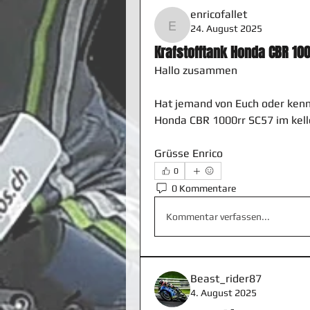
enricofallet
24. August 2025
enricofallet
Krafstofftank Honda CBR 10
Hallo zusammen
Hat jemand von Euch oder kennt
Honda CBR 1000rr SC57 im kelle
Grüsse Enrico
0
0 Kommentare
Kommentar verfassen...
Beast_rider87
4. August 2025