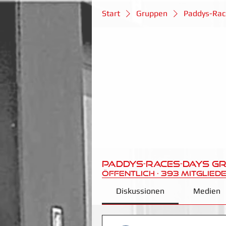
Start
Gruppen
Paddys-Rac
Paddys-Races-Days G
Öffentlich
·
393 Mitglied
Diskussionen
Medien