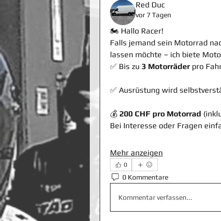
Red Duc
vor 7 Tagen
🏍️ Hallo Racer!
Falls jemand sein Motorrad nac
lassen möchte – ich biete Moto
✅ Bis zu 
3 Motorräder
 pro Fah
✅ Ausrüstung wird selbstverstä
💰 
200 CHF pro Motorrad
 (ink
Bei Interesse oder Fragen einf
Mehr anzeigen
0
0 Kommentare
Kommentar verfassen...