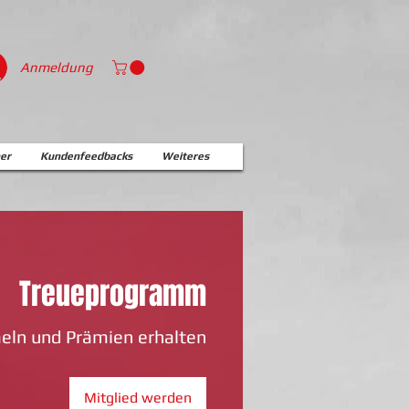
Anmeldung
er
Kundenfeedbacks
Weiteres
Treueprogramm
ln und Prämien erhalten
Mitglied werden