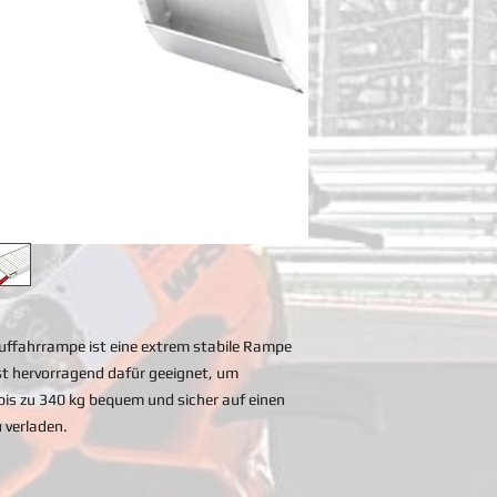
Auffahrrampe ist eine extrem stabile Rampe
ist hervorragend dafür geeignet, um
is zu 340 kg bequem und sicher auf einen
 verladen.