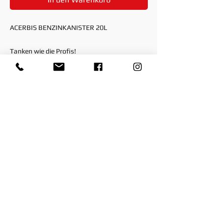
ACERBIS BENZINKANISTER 20L
Tanken wie die Profis!
Mit einem handlichen Doppelgriff fühlt sich
der 20l Kanister leicht an und kann von
jedermann eingesetzt werden.
Das Schnelltankventil befüllt in rasendem
Tempo Ihren Tank und schließt automatisch,
sobald dieser voll ist. Dadurch können Sie in
nur wenigen Sekunden volltanken ohne zu
kleckern oder zu spritzen.
© 2026 by Paddys-Races-Days GmbH
AGB's