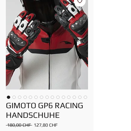
GIMOTO GP6 RACING
HANDSCHUHE
Standardpreis
Sale-
 180,00 CHF 
127,80 CHF
Preis