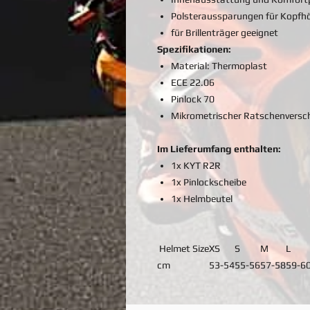
Polsteraussparungen für Kopfhö
für Brillenträger geeignet
Spezifikationen:
Material: Thermoplast
ECE 22.06
Pinlock 70
Mikrometrischer Ratschenversc
Im Lieferumfang enthalten:
1x KYT R2R
1x Pinlockscheibe
1x Helmbeutel
Helmet Size
XS
S
M
L
cm
53-54
55-56
57-58
59-6