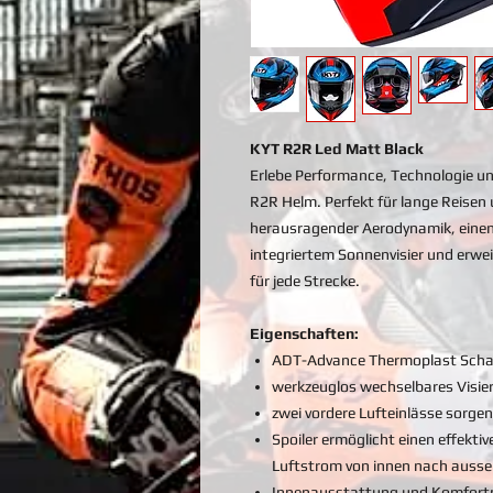
KYT R2R Led Matt Black
Erlebe Performance, Technologie u
R2R Helm. Perfekt für lange Reisen 
herausragender Aerodynamik, einem 
integriertem Sonnenvisier und erwei
für jede Strecke.
Eigenschaften:
ADT-Advance Thermoplast Scha
werkzeuglos wechselbares Visie
zwei vordere Lufteinlässe sorgen
Spoiler ermöglicht einen effekti
Luftstrom von innen nach auss
Innenausstattung und Komfortp