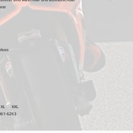
rer
hluss
XL
XXL
0
61-62
63