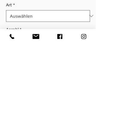
Art
*
Anzahl
*
In den Warenkorb
Ablösbare Vinyl-Aufkleber
Sehr haltbar und wasserfest
in verschiedenen Grössen Bestellbar
© 2026 by Paddys-Races-Days GmbH
AGB's