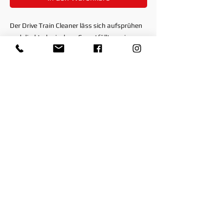
Der Drive Train Cleaner läss sich aufsprühen
und direkt abwischen. So entfällt nerviges
Abspülen. Das ist besonders paktisch für
unterwegs und die schnelle Reinigung
zwischendurch. Mit der schnellen und
effektiven Fettlöseformel entfernt er alle
Kettenfett - und Wachsreste sowie
Verunreinigungen an Antriebskomponenten.
Ideal für den Einsatz mit
Kettenreinigungsgeräten. ACHTUNG: Es wir
kein Sprühkopf mitgeliefert.
© 2026 by Paddys-Races-Days GmbH
AGB's